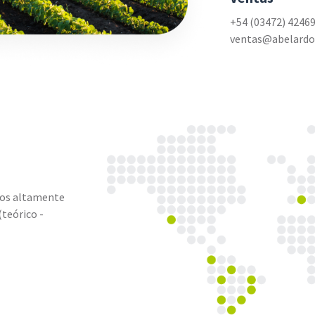
+54 (03472) 4246
ventas@abelardo
ios altamente
(teórico -