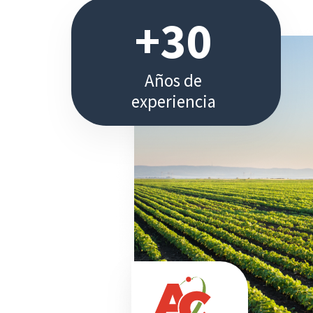
+30
Años
de
experiencia