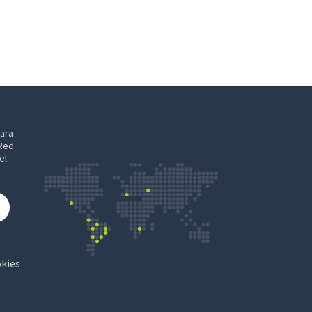
para
Red
el
okies